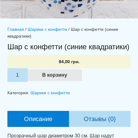
Главная
/
Шарики с конфетти
/ Шар с конфетти (синие
квадратики)
Шар с конфетти (синие квадратики)
84,00
грн.
Количество
В корзину
товара
Шар
Категория:
Шарики с конфетти
с
конфетти
(синие
Описание
Отзывы (0)
квадратики)
Прозрачный шар диаметром 30 см. Шар надут