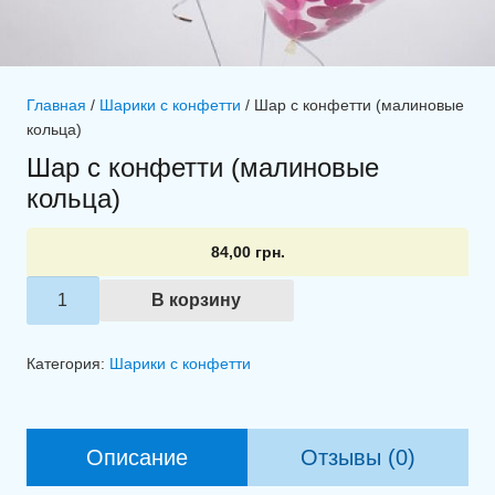
Главная
/
Шарики с конфетти
/ Шар с конфетти (малиновые
кольца)
Шар с конфетти (малиновые
кольца)
84,00
грн.
Количество
В корзину
товара
Шар
Категория:
Шарики с конфетти
с
конфетти
(малиновые
Описание
Отзывы (0)
кольца)