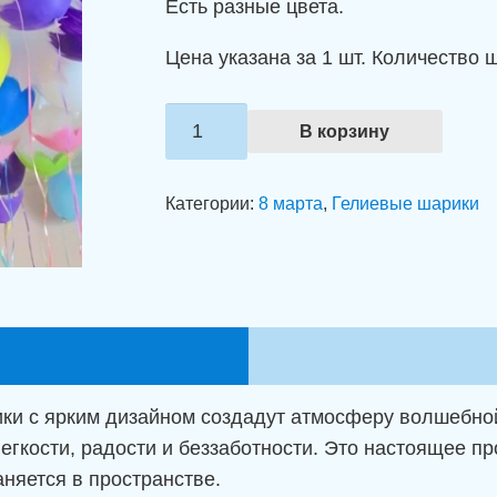
Есть разные цвета.
Цена указана за 1 шт. Количество 
Количество
В корзину
товара
Шарики
Категории:
8 марта
,
Гелиевые шарики
с
гелием
"Цвета
лета"
рики с ярким дизайном создадут атмосферу волшебно
кости, радости и беззаботности. Это настоящее пр
аняется в пространстве.