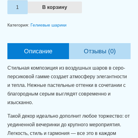
Количество
В корзину
товара
Шарики
Категория:
Гелиевые шарики
с
гелием
"Изысканность"
Описание
Отзывы (0)
Стильная композиция из воздушных шаров в серо-
персиковой гамме создает атмосферу элегантности
и тепла. Нежные пастельные оттенки в сочетании с
благородным серым выглядят современно и
изысканно.
Такой декор идеально дополнит любое торжество: от
уединенной вечеринки до крупного мероприятия.
Легкость, стиль и гармония — все это в каждом