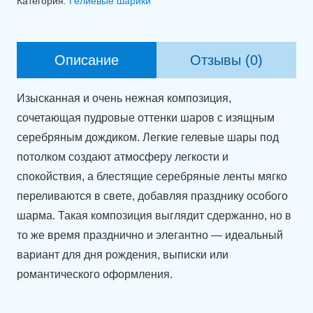
Категория:
Гелиевые шарики
под
потолок
(30
Описание
Отзывы (0)
см)
с
Изысканная и очень нежная композиция,
декоративным
сочетающая пудровые оттенки шаров с изящным
дождиком.
серебряным дождиком. Легкие гелевые шары под
потолком создают атмосферу легкости и
спокойствия, а блестящие серебряные ленты мягко
переливаются в свете, добавляя празднику особого
шарма. Такая композиция выглядит сдержанно, но в
то же время празднично и элегантно — идеальный
вариант для дня рождения, выписки или
романтического оформления.