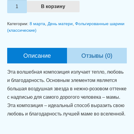
Количество
В корзину
товара
Фольгированный
Категории:
8 марта
,
День матери
,
Фольгированные шарики
шар
(классические)
(90
см)
"Звездная
Описание
Отзывы (0)
нежность
для
Эта волшебная композиция излучает тепло, любовь
лучшей
и благодарность. Основным элементом является
мамы"
большая воздушная звезда в нежно-розовом оттенке
с надписью для самого дорогого человека – мамы.
Эта композиция – идеальный способ выразить свою
любовь и благодарность лучшей маме во вселенной.