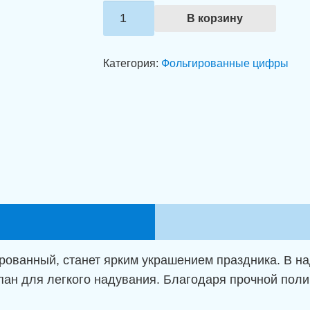
Количество
В корзину
товара
Фольгированная
Категория:
Фольгированные цифры
цифра
8
шоколадного
цвета
(100
см).
ванный, станет ярким украшением праздника. В над
пан для легкого надувания. Благодаря прочной пол