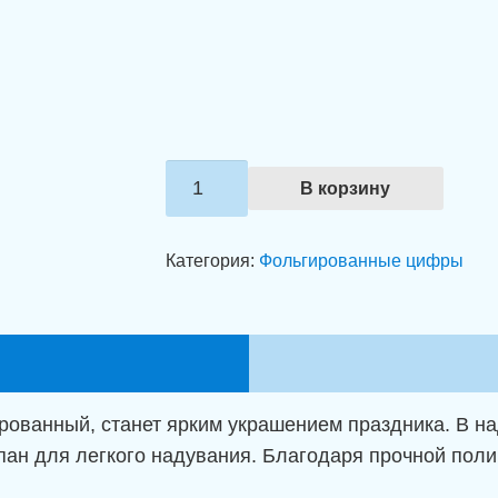
и обмен
Доставка
а конфиденциальности
Оплата
Instagram:
myshar_kh
Количество
В корзину
товара
Фольгированная
Категория:
Фольгированные цифры
цифра
5
надувная
(100
см)
ванный, станет ярким украшением праздника. В над
пан для легкого надувания. Благодаря прочной пол