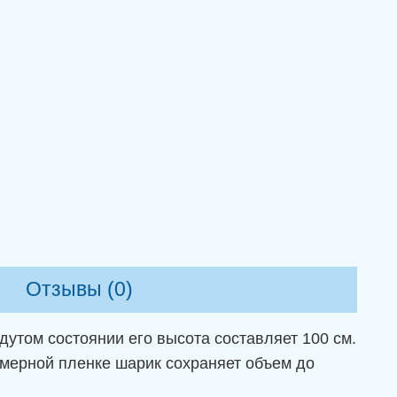
Магазин воздушных шаров
«MyShar»
Магазин:
Пн.-Сб. 09:00-19:30,
Вс. 10.00-16.00.
Доставка:
07:00-22:00, без
выходных.
Отзывы (0)
утом состоянии его высота составляет 100 см.
имерной пленке шарик сохраняет объем до