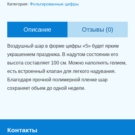
Фольгированная
Категория:
Фольгированные цифры
цифра
5
кремового
Описание
Отзывы (0)
цвета
(100
Воздушный шар в форме цифры «5» будет ярким
см).
украшением праздника. В надутом состоянии его
высота составляет 100 см. Можно наполнять гелием,
есть встроенный клапан для легкого надувания.
Благодаря прочной полимерной пленке шар
сохраняет объем до одной недели.
Контакты