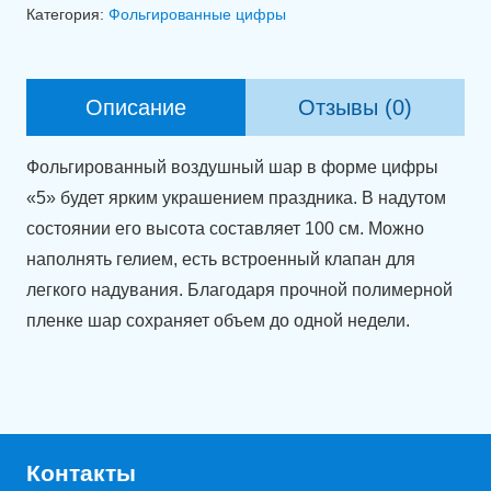
Фольгированная
Категория:
Фольгированные цифры
цифра
5
градиент
Описание
Отзывы (0)
(100
см)
Фольгированный воздушный шар в форме цифры
«5» будет ярким украшением праздника. В надутом
состоянии его высота составляет 100 см. Можно
наполнять гелием, есть встроенный клапан для
легкого надувания. Благодаря прочной полимерной
пленке шар сохраняет объем до одной недели.
Контакты