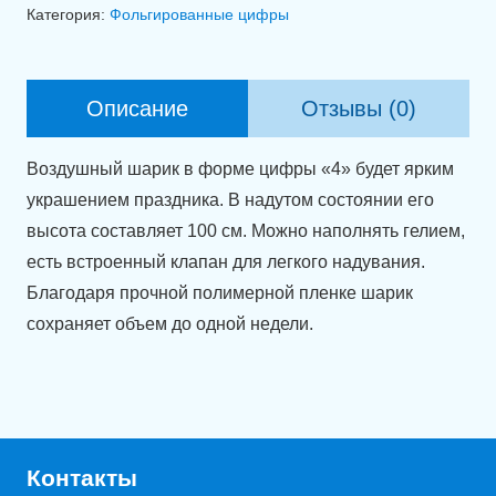
Фольгированная
Категория:
Фольгированные цифры
цифра
4
синего
Описание
Отзывы (0)
цвета
(100
Воздушный шарик в форме цифры «4» будет ярким
см).
украшением праздника. В надутом состоянии его
высота составляет 100 см. Можно наполнять гелием,
есть встроенный клапан для легкого надувания.
Благодаря прочной полимерной пленке шарик
сохраняет объем до одной недели.
Контакты