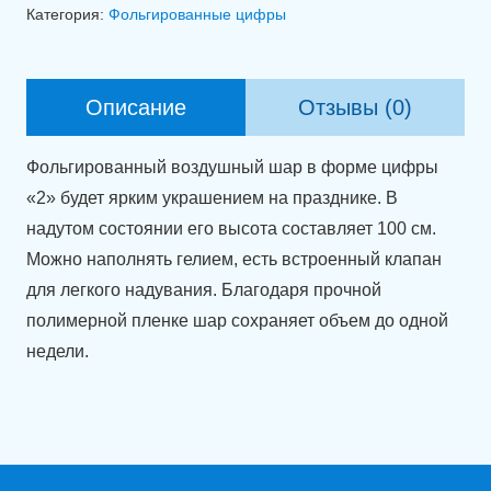
Фольгированная
Категория:
Фольгированные цифры
цифра
2
белая
Описание
Отзывы (0)
(100
см)
Фольгированный воздушный шар в форме цифры
«2» будет ярким украшением на празднике. В
надутом состоянии его высота составляет 100 см.
Можно наполнять гелием, есть встроенный клапан
для легкого надувания. Благодаря прочной
полимерной пленке шар сохраняет объем до одной
недели.