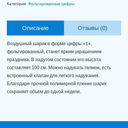
Фольгированная
Категория:
Фольгированные цифры
цифра
1
синего
Описание
Отзывы (0)
цвета
(100
Воздушный шарик в форме цифры «1»,
см).
фольгированный, станет ярким украшением
праздника. В надутом состоянии его высота
составляет 100 см. Можно надувать гелием, есть
встроенный клапан для легкого надувания.
Благодаря прочной полимерной пленке шарик
сохраняет объем до одной недели.