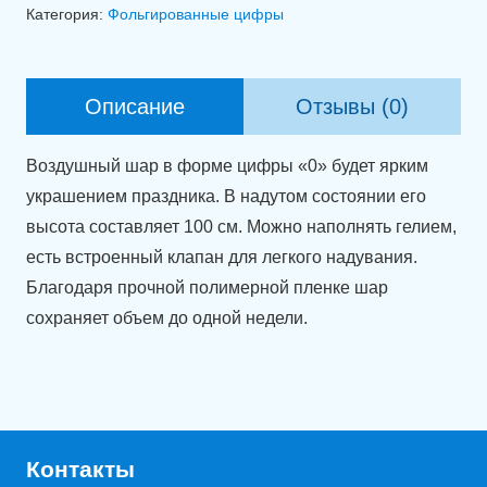
Фольгированная
Категория:
Фольгированные цифры
цифра
0
розовое
Описание
Отзывы (0)
золото
(100
Воздушный шар в форме цифры «0» будет ярким
см).
украшением праздника. В надутом состоянии его
высота составляет 100 см. Можно наполнять гелием,
есть встроенный клапан для легкого надувания.
Благодаря прочной полимерной пленке шар
сохраняет объем до одной недели.
Контакты