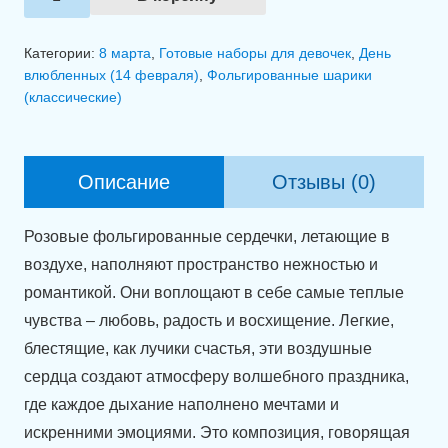
товара
Связка
Категории:
8 марта
,
Готовые наборы для девочек
,
День
шаров
влюбленных (14 февраля)
,
Фольгированные шарики
(классические)
"Розовое
сияние"
Описание
Отзывы (0)
Розовые фольгированные сердечки, летающие в
воздухе, наполняют пространство нежностью и
романтикой. Они воплощают в себе самые теплые
чувства – любовь, радость и восхищение. Легкие,
блестящие, как лучики счастья, эти воздушные
сердца создают атмосферу волшебного праздника,
где каждое дыхание наполнено мечтами и
искренними эмоциями. Это композиция, говорящая