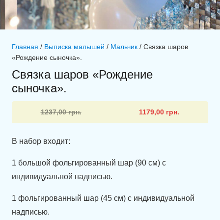
Главная
/
Выписка малышей
/
Мальчик
/ Связка шаров
«Рождение сыночка».
Связка шаров «Рождение
сыночка».
Первоначальная
Текущая
1237,00
грн.
1179,00
грн.
цена
цена:
составляла
1179,00 грн..
В набор входит:
1237,00 грн..
1 большой фольгированный шар (90 см) с
индивидуальной надписью.
1 фольгированный шар (45 см) с индивидуальной
надписью.