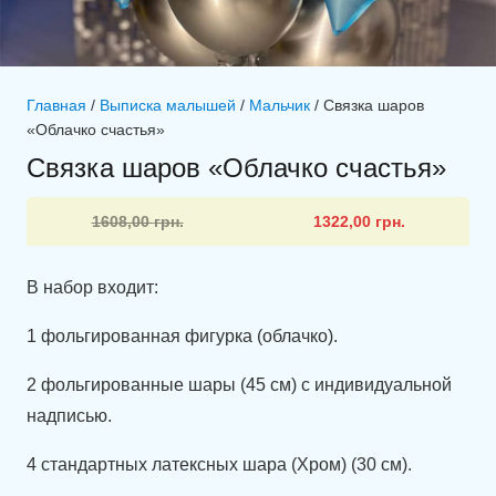
Главная
/
Выписка малышей
/
Мальчик
/ Связка шаров
«Облачко счастья»
Связка шаров «Облачко счастья»
Первоначальная
Текущая
1608,00
грн.
1322,00
грн.
цена
цена:
составляла
1322,00 грн..
В набор входит:
1608,00 грн..
1 фольгированная фигурка (облачко).
2 фольгированные шары (45 см) с индивидуальной
надписью.
4 стандартных латексных шара (Хром) (30 см).