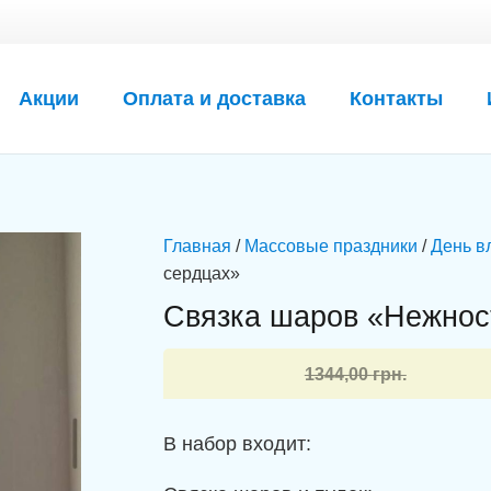
Акции
Оплата и доставка
Контакты
Главная
/
Массовые праздники
/
День в
сердцах»
Связка шаров «Нежнос
Первоначальная
Текущая
1344,00
грн.
цена
цена:
составляла
1039,00 грн..
В набор входит:
1344,00 грн..