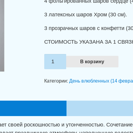
4 фольгированных шаров сердце (4
3 латексных шаров Хром (30 см).
3 прозрачных шаров с конфетти (30
СТОИМОСТЬ УКАЗАНА ЗА 1 СВЯЗ
Количество
В корзину
товара
Связка
Категории:
День влюбленных (14 февра
шаров
"Мерцание
красного
и
серебряного"
ет своей роскошностью и утонченностью. Сочетание
здает праздничную атмосферу, наполненную радость