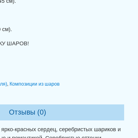
5 см).
 см).
КУ ШАРОВ!
ля)
,
Композиции из шаров
Отзывы (0)
 ярко-красных сердец, серебристых шариков и
ю и романтикой. Серебристые оттенки