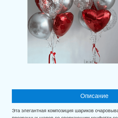
Описание
Эта элегантная композиция шариков очаровыва
прозрачных шаров со сверкающим конфетти со