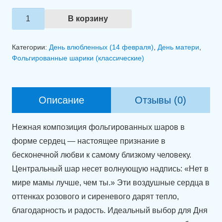
Количество
В корзину
товара
Связка
Категории:
День влюбленных (14 февраля)
,
День матери
,
шаров
Фольгированные шарики (классические)
"Маминому
сердцу
—
Описание
Отзывы (0)
с
любовью".
Нежная композиция фольгированных шаров в
форме сердец — настоящее признание в
бесконечной любви к самому близкому человеку.
Центральный шар несет волнующую надпись: «Нет в
мире мамы лучше, чем ты.» Эти воздушные сердца в
оттенках розового и сиреневого дарят тепло,
благодарность и радость. Идеальный выбор для Дня