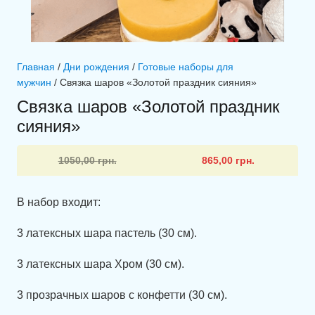
Главная
/
Дни рождения
/
Готовые наборы для
мужчин
/ Связка шаров «Золотой праздник сияния»
Связка шаров «Золотой праздник
сияния»
Первоначальная
Текущая
1050,00
грн.
865,00
грн.
цена
цена:
составляла
865,00 грн..
В набор входит:
1050,00 грн..
3 латексных шара пастель (30 см).
3 латексных шара Хром (30 см).
3 прозрачных шаров с конфетти (30 см).