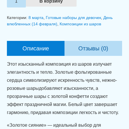
В корзину
товара
Связка
Категории:
8 марта
,
Готовые наборы для девочек
,
День
шаров
влюбленных (14 февраля)
,
Композиции из шаров
"Золотое
сияние"
Описание
Отзывы (0)
Этот изысканный композиция из шаров излучает
элегантность и тепло. Золотые фольгированные
сердца символизируют искренность чувств, нежно-
розовые шарыдобавляют изысканности, а
прозрачные шары с золотой конфетти создают
эффект праздничной магии. Белый цвет завершает
гармонию, придавая композиции легкость и чистоту.
«Золотое сияние» — идеальный выбор для