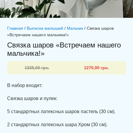
Главная
/
Выписка малышей
/
Мальчик
/ Связка шаров
«Встречаем нашего мальчика!»
Связка шаров «Встречаем нашего
мальчика!»
Первоначальная
Текущая
1335,00
грн.
1270,00
грн.
цена
цена:
составляла
1270,00 грн..
В набор входит:
1335,00 грн..
Связка шаров и пулек:
5 стандартных латексных шаров пастель (30 см).
2 стандартных латексных шара Хром (30 см).