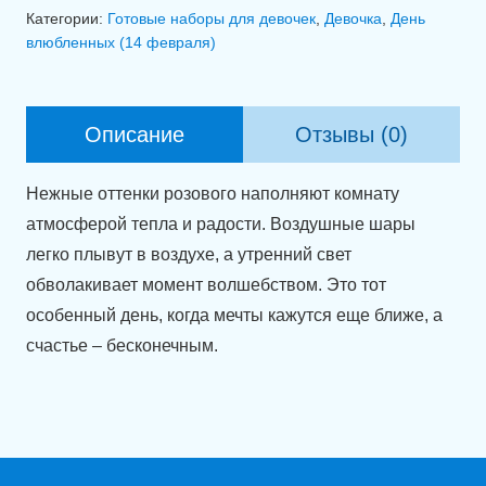
Связка
Категории:
Готовые наборы для девочек
,
Девочка
,
День
шариков
влюбленных (14 февраля)
"Розовое
золото"
Описание
Отзывы (0)
Нежные оттенки розового наполняют комнату
атмосферой тепла и радости. Воздушные шары
легко плывут в воздухе, а утренний свет
обволакивает момент волшебством. Это тот
особенный день, когда мечты кажутся еще ближе, а
счастье – бесконечным.