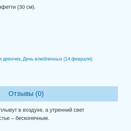
фетти (30 см).
я девочек
,
День влюбленных (14 февраля)
Отзывы (0)
лывут в воздухе, а утренний свет
стье – бесконечным.