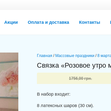
Акции
Оплата и доставка
Контакты
Главная
/
Массовые праздники
/
8 март
Связка «Розовое утро 
Первоначальная
Текущая
1756,00
грн.
цена
цена:
составляла
1658,00 грн..
В набор входит:
1756,00 грн..
8 латексных шаров (30 см).