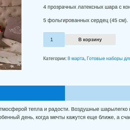
4 прозрачных латексных шара с кон
5 фольгированных сердец (45 см).
Количество
В корзину
товара
Связка
Категории:
8 марта
,
Готовые наборы дл
"Розовое
утро
мечтаний"
тмосферой тепла и радости. Воздушные шарылегко п
бенный день, когда мечты кажутся еще ближе, а сча