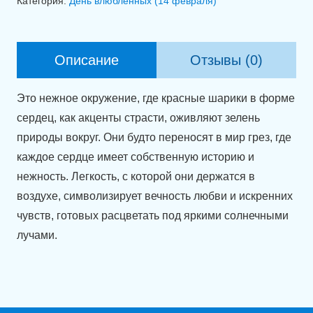
Категория:
День влюбленных (14 февраля)
из
17
фольгированных
Описание
Отзывы (0)
сердец
Это нежное окружение, где красные шарики в форме
сердец, как акценты страсти, оживляют зелень
природы вокруг. Они будто переносят в мир грез, где
каждое сердце имеет собственную историю и
нежность. Легкость, с которой они держатся в
воздухе, символизирует вечность любви и искренних
чувств, готовых расцветать под яркими солнечными
лучами.