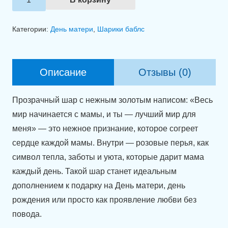
товара
Прозрачный
Категории:
День матери
,
Шарики баблс
шар
с
надписью
Описание
Отзывы (0)
"Мир
начинается
Прозрачный шар с нежным золотым написом: «Весь
с
мир начинается с мамы, и ты — лучший мир для
мамы"
меня» — это нежное признание, которое согреет
(60
сердце каждой мамы. Внутри — розовые перья, как
см).
символ тепла, заботы и уюта, которые дарит мама
каждый день. Такой шар станет идеальным
дополнением к подарку на День матери, день
рождения или просто как проявление любви без
повода.