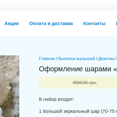
Акции
Оплата и доставка
Контакты
Главная
/
Выписка малышей
/
Девочка
/
Оформление шарами «Н
Первоначальная
Текущая
4500,00
грн.
цена
цена:
составляла
4099,00 грн..
В набор входит:
4500,00 грн..
1 большой зеркальный шар (70-75 