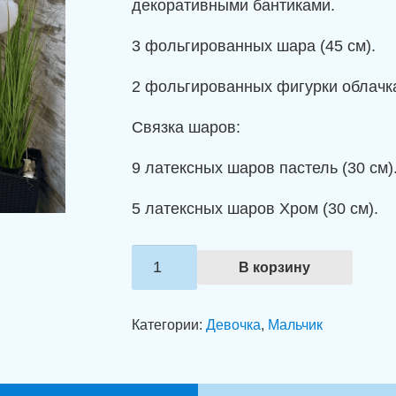
декоративными бантиками.
3 фольгированных шара (45 см).
2 фольгированных фигурки облачк
Связка шаров:
9 латексных шаров пастель (30 см)
5 латексных шаров Хром (30 см).
Количество
В корзину
товара
Оформление
Категории:
Девочка
,
Мальчик
шарами
"Нежность
первой