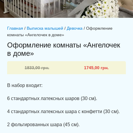
Главная
/
Выписка малышей
/
Девочка
/ Оформление
комнаты «Ангелочек в доме»
Оформление комнаты «Ангелочек
в доме»
Первоначальная
Текущая
1833,00
грн.
1745,00
грн.
цена
цена:
составляла
1745,00 грн..
В набор входит:
1833,00 грн..
6 стандартных латексных шаров (30 см).
4 стандартных латексных шара с конфетти (30 см).
2 фольгированных шара (45 см).