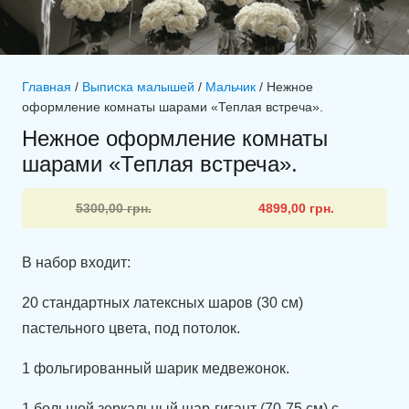
Главная
/
Выписка малышей
/
Мальчик
/ Нежное
оформление комнаты шарами «Теплая встреча».
Нежное оформление комнаты
шарами «Теплая встреча».
Первоначальная
Текущая
5300,00
грн.
4899,00
грн.
цена
цена:
составляла
4899,00 грн..
В набор входит:
5300,00 грн..
20 стандартных латексных шаров (30 см)
пастельного цвета, под потолок.
1 фольгированный шарик медвежонок.
1 большой зеркальный шар-гигант (70-75 см) с