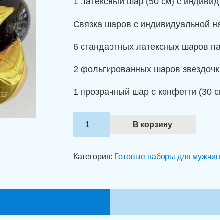
1 латексный шар (50 см) с индиви
Связка шаров с индивидуальной н
6 стандартных латексных шаров пас
2 фольгированных шаров звездочки
1 прозрачный шар с конфетти (30 с
Количество
В корзину
товара
Набор
Категория:
Готовые наборы для мужчин
шаров
"С
Днем
Рождения,
сыночек!"