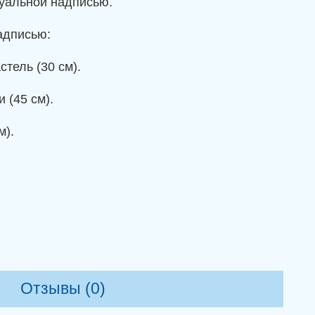
дуальной надписью.
адписью:
тель (30 см).
 (45 см).
м).
Отзывы (0)