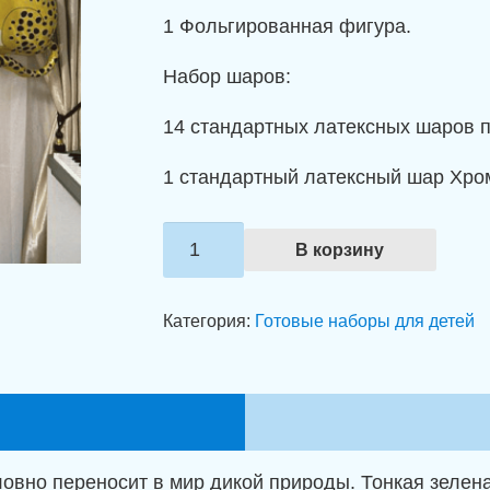
1 Фольгированная фигура.
Набор шаров:
14 стандартных латексных шаров па
1 стандартный латексный шар Хром
Количество
В корзину
товара
Набор
Категория:
Готовые наборы для детей
шаров
"Сафари-
вечеринка"
овно переносит в мир дикой природы. Тонкая зелена