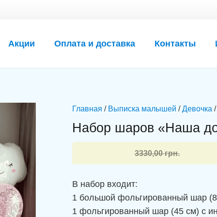
Акции
Оплата и доставка
Контакты
Главная
/
Выписка малышей
/
Девочка
/
Набор шаров «Наша до
Первоначальная
Текущая
3330,00
грн.
цена
цена:
составляла
2999,00 грн..
В набор входит:
3330,00 грн..
1 большой фольгированный шар (8
1 фольгированный шар (45 см) с 