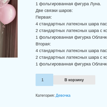
1 фольгированная фигура Луна.
Две связки шаров:
Первая:
4 стандартных латексных шара паст
2 стандартных латексных шара с ко
1 фольгированная фигурка Облачк
Вторая:
4 стандартных латексных шара паст
2 стандартных латексных шара с ко
1 фольгированная фигурка Облачк
Количество
В корзину
товара
Набор
Категория:
Девочка
шаров
"Наша