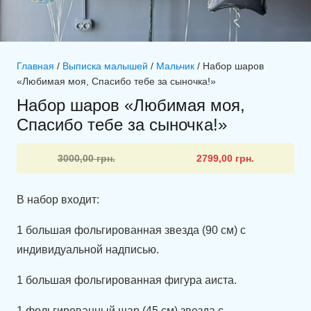
Главная
/
Выписка малышей
/
Мальчик
/ Набор шаров
«Любимая моя, Спасибо тебе за сыночка!»
Набор шаров «Любимая моя,
Спасибо тебе за сыночка!»
Первоначальная
Текущая
3000,00
грн.
2799,00
грн.
цена
цена:
составляла
2799,00 грн..
В набор входит:
3000,00 грн..
1 большая фольгированная звезда (90 см) с
индивидуальной надписью.
1 большая фольгированная фигура аиста.
1 фольгированный шар (45 см) звезда с