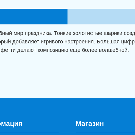
сказка
детства"
бный мир праздника. Тонкие золотистые шарики соз
рый добавляет игривого настроения. Большая цифра
нфетти делают композицию еще более волшебной.
мация
Магазин