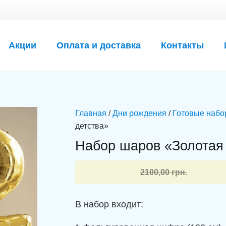
Акции
Оплата и доставка
Контакты
Главная
/
Дни рождения
/
Готовые набо
детства»
Набор шаров «Золотая 
Первоначальная
Текущая
2100,00
грн.
цена
цена:
составляла
1964,00 грн..
В набор входит:
2100,00 грн..