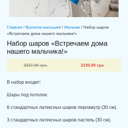
Главная
/
Выписка малышей
/
Мальчик
/ Набор шаров
«Встречаем дома нашего мальчика!»
Набор шаров «Встречаем дома
нашего мальчика!»
Первоначальная
Текущая
2337,00
грн.
2150,00
грн.
цена
цена:
составляла
2150,00 грн..
В набор входит:
2337,00 грн..
Шары под потолок:
6 стандартных латексных шаров перламутр (30 см).
3 стандартных латексных шаров пастель (30 см).