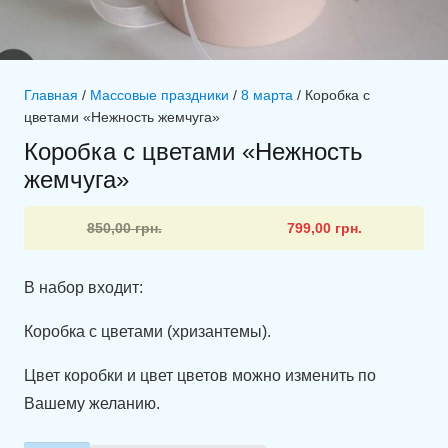
Главная
/
Массовые праздники
/
8 марта
/ Коробка с
цветами «Нежность жемчуга»
Коробка с цветами «Нежность
жемчуга»
Первоначальная
Текущая
850,00
грн.
799,00
грн.
цена
цена:
составляла
799,00 грн..
В набор входит:
850,00 грн..
Коробка с цветами (хризантемы).
Цвет коробки и цвет цветов можно изменить по
Вашему желанию.