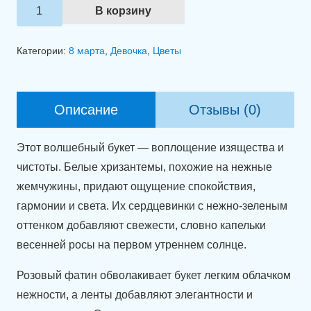
Количество
В корзину
товара
Коробка
Категории:
8 марта
,
Девочка
,
Цветы
с
цветами
"Нежность
Описание
Отзывы (0)
жемчуга"
Этот волшебный букет — воплощение изящества и
чистоты. Белые хризантемы, похожие на нежные
жемчужины, придают ощущение спокойствия,
гармонии и света. Их сердцевинки с нежно-зеленым
оттенком добавляют свежести, словно капельки
весенней росы на первом утреннем солнце.
Розовый фатин обволакивает букет легким облачком
нежности, а ленты добавляют элегантности и