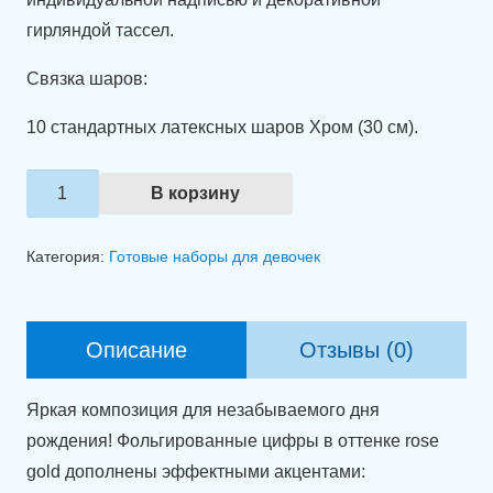
гирляндой тассел.
Связка шаров:
10 стандартных латексных шаров Хром (30 см).
Количество
В корзину
товара
Композиция
Категория:
Готовые наборы для девочек
из
шаров
"Kiss
Описание
Отзывы (0)
&
Love"
Яркая композиция для незабываемого дня
рождения! Фольгированные цифры в оттенке rose
gold дополнены эффектными акцентами: