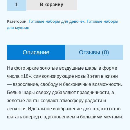
Количество
В корзину
товара
Композиция
Категории:
Готовые наборы для девочек
,
Готовые наборы
из
для мужчин
шаров
"Яркое
18-
Описание
Отзывы (0)
летие."
На фото яркие золотые воздушные шары в форме
числа «18», символизирующие новый этап в жизни
— взросление, свободу и бесконечные возможности.
Белые шары сверху добавляют праздничности, а
золотые ленты создают атмосферу радости и
легкости. Идеальное изображение для тех, кто готов
шагать вперед с вдохновением и большими мечтами.