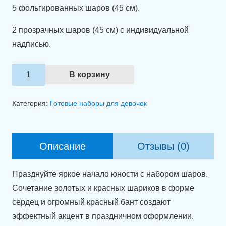
5 фольгированных шаров (45 см).
2 прозрачных шаров (45 см) с индивидуальной
надписью.
Количество
В корзину
товара
Композиция
Категория:
Готовые наборы для девочек
из
шаров
"Юность
Описание
Отзывы (0)
в
ярких
Празднуйте яркое начало юности с набором шаров.
красках"
Сочетание золотых и красных шариков в форме
сердец и огромный красный бант создают
эффектный акцент в праздничном оформлении.