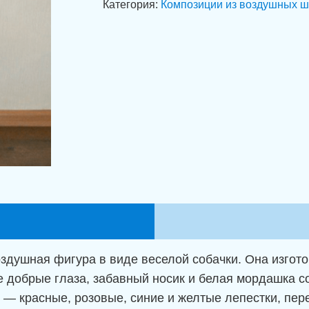
Категория:
Композиции из воздушных 
из
шаров
"Собачка
с
букетом
счастья"
оздушная фигура в виде веселой собачки. Она изгот
 добрые глаза, забавный носик и белая мордашка 
ов — красные, розовые, синие и желтые лепестки, п