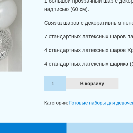
1 большой прозрачный шар с деко
надписью (60 см).
Связка шаров с декоративным пен
7 стандартных латексных шаров пас
4 стандартных латексных шаров Хр
4 стандартных латексных шарика (3
Количество
В корзину
товара
Композиция
Категории:
Готовые наборы для девоче
из
шаров
"Серебряное
мерцание"