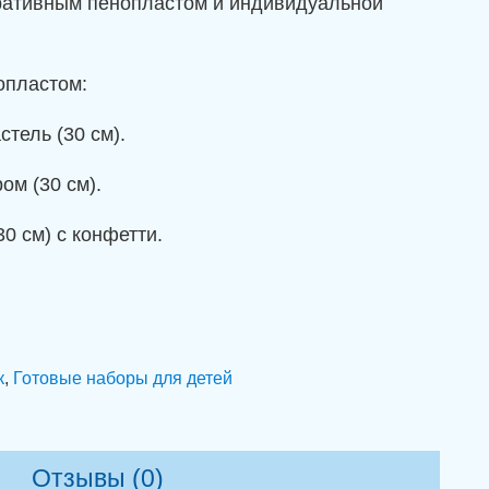
ративным пенопластом и индивидуальной
опластом:
тель (30 см).
ом (30 см).
0 см) с конфетти.
к
,
Готовые наборы для детей
Отзывы (0)