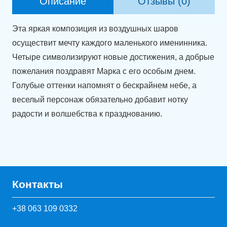
Описание
Отзывы (0)
с
Чейзом"
Эта яркая композиция из воздушных шаров
осуществит мечту каждого маленького именинника.
Четыре символизируют новые достижения, а добрые
пожелания поздравят Марка с его особым днем.
Голубые оттенки напомнят о бескрайнем небе, а
веселый персонаж обязательно добавит нотку
радости и волшебства к празднованию.
Контакты
+38 063 109 0332