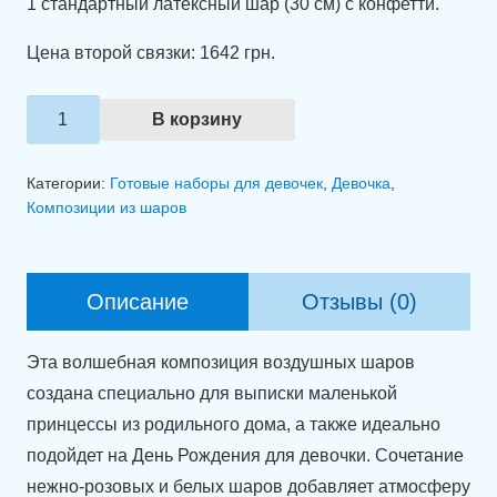
1 стандартный латексный шар (30 см) с конфетти.
Цена второй связки: 1642 грн.
Количество
В корзину
товара
Композиция
Категории:
Готовые наборы для девочек
,
Девочка
,
из
Композиции из шаров
шаров
"Нежные
объятия"
Описание
Отзывы (0)
Эта волшебная композиция воздушных шаров
создана специально для выписки маленькой
принцессы из родильного дома, а также идеально
подойдет на День Рождения для девочки. Сочетание
нежно-розовых и белых шаров добавляет атмосферу