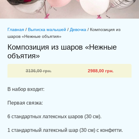
Главная
/
Выписка малышей
/
Девочка
/ Композиция из
шаров «Нежные объятия»
Композиция из шаров «Нежные
объятия»
Первоначальная
Текущая
3136,00
грн.
2988,00
грн.
цена
цена:
составляла
2988,00 грн..
В набор входит:
3136,00 грн..
Первая связка:
6 стандартных латексных шаров (30 см).
1 стандартный латексный шар (30 см) с конфетти.