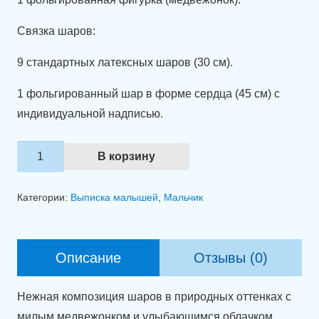
Связка шаров:
9 стандартных латексных шаров (30 см).
1 фольгированный шар в форме сердца (45 см) с
индивидуальной надписью.
Количество
В корзину
товара
Композиция
Категории:
Выписка малышей
,
Мальчик
из
шаров
"Нежная
Описание
Отзывы (0)
встреча".
Нежная композиция шаров в природных оттенках с
милым медвежонком и улыбающимся облачком