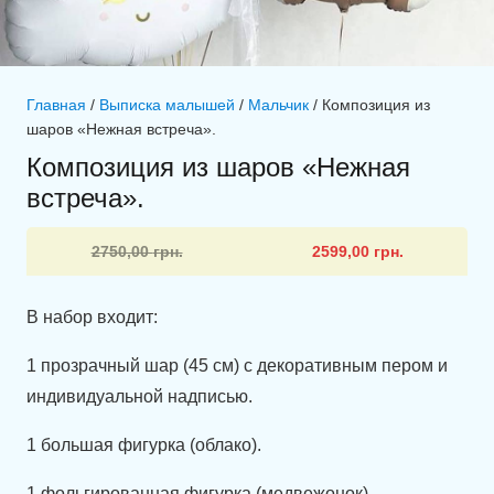
Главная
/
Выписка малышей
/
Мальчик
/ Композиция из
шаров «Нежная встреча».
Композиция из шаров «Нежная
встреча».
Первоначальная
Текущая
2750,00
грн.
2599,00
грн.
цена
цена:
составляла
2599,00 грн..
В набор входит:
2750,00 грн..
1 прозрачный шар (45 см) с декоративным пером и
индивидуальной надписью.
1 большая фигурка (облако).
1 фольгированная фигурка (медвежонок).