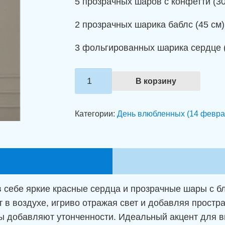
5 прозрачных шаров с конфетти (30
2 прозрачных шарика баблс (45 см
3 фольгированных шарика сердце (
Количество
В корзину
товара
Композиция
Категории:
День влюбленных (14 февра
из
шаров
"Влюбленное
настроение"
в себе яркие красные сердца и прозрачные шары с б
 в воздухе, игриво отражая свет и добавляя простра
ы добавляют утонченности. Идеальный акцент для в