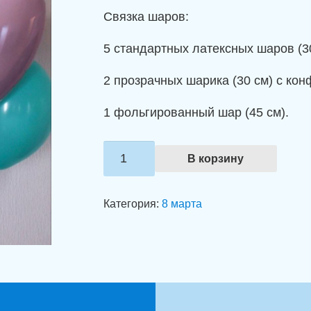
Связка шаров:
5 стандартных латексных шаров (30
2 прозрачных шарика (30 см) с кон
1 фольгированный шар (45 см).
Количество
В корзину
товара
Композиция
Категория:
8 марта
из
шаров
"Весеннее
настроение"