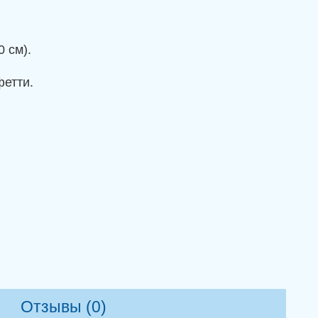
 см).
фетти.
Отзывы (0)