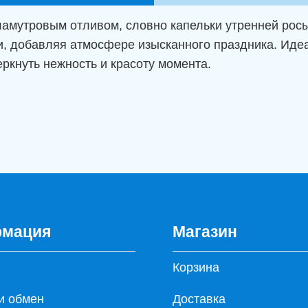
амутровым отливом, словно капельки утренней рос
и, добавляя атмосфере изысканного праздника. Иде
еркнуть нежность и красоту момента.
мация
Магазин
Корзина
и обмен
Доставка