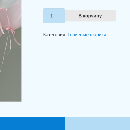
Количество
В корзину
товара
Гелиевые
Категория:
Гелиевые шарики
шары
"Розовая
нежность"