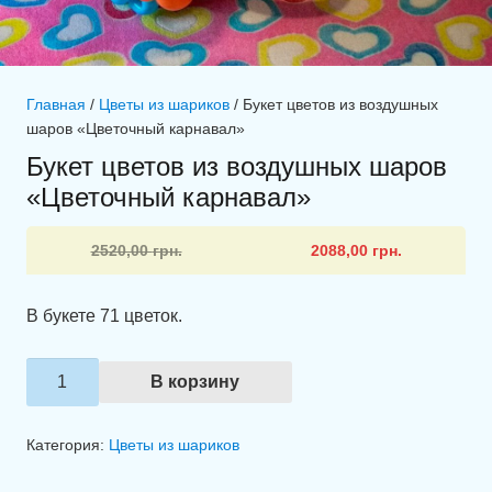
Главная
/
Цветы из шариков
/ Букет цветов из воздушных
шаров «Цветочный карнавал»
Букет цветов из воздушных шаров
«Цветочный карнавал»
Первоначальная
Текущая
2520,00
грн.
2088,00
грн.
цена
цена:
составляла
2088,00 грн..
В букете 71 цветок.
2520,00 грн..
Количество
В корзину
товара
Букет
Категория:
Цветы из шариков
цветов