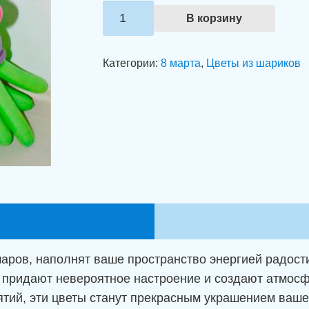
Количество
В корзину
товара
Букет
Категории:
8 марта
,
Цветы из шариков
из
воздушных
шаров
"Цветущее
сияние"
аров, наполнят ваше пространство энергией радости
, придают невероятное настроение и создают атмос
ятий, эти цветы станут прекрасным украшением ваше